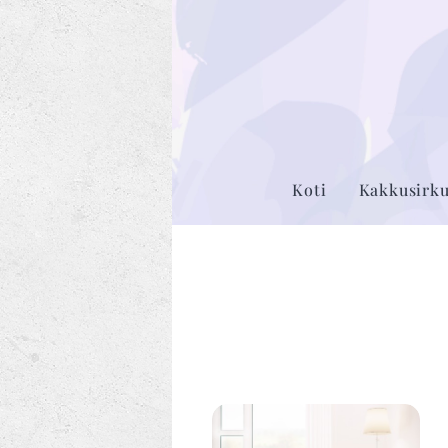
Koti
Kakkusirk