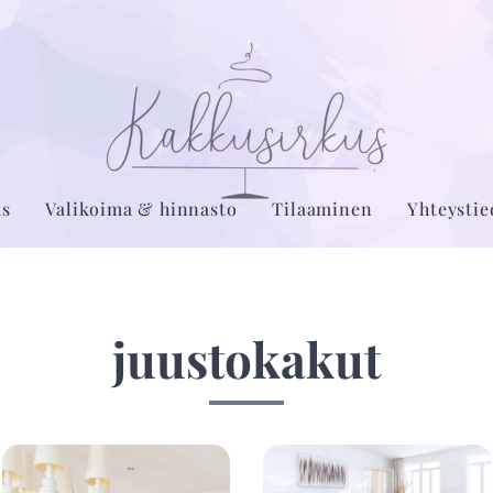
us
Valikoima & hinnasto
Tilaaminen
Yhteystie
juustokakut